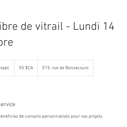
libre de vitrail - Lundi 14
bre
55
dollars
sept.
C
55 $CA
515, rue de Bonsecours
canadiens
o
m
m
e
n
service
c
e
énéficiez de conseils personnalisés pour vos projets.
l